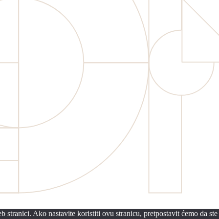
 stranici. Ako nastavite koristiti ovu stranicu, pretpostavit ćemo da ste