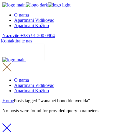
Skip
to
O nama
the
Apartmani Vidikovac
content
Apartmani Kožino
Nazovite +385 91 200 0904
Kontaktirajte nas
O nama
Apartmani Vidikovac
Apartmani Kožino
Home
Posts tagged "wanabet bono bienvenida"
No posts were found for provided query parameters.