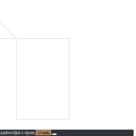
 zadovoljni s njom.
U redu