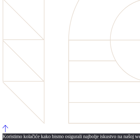
Koristimo kolačiće kako bismo osigurali najbolje iskustvo na našoj web