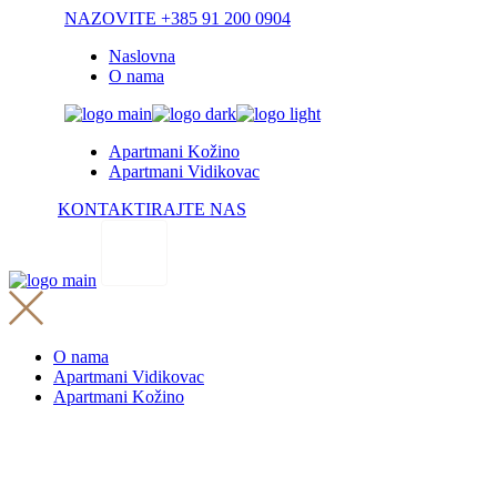
Skip
NAZOVITE +385 91 200 0904
to
Naslovna
the
O nama
content
Apartmani Kožino
Apartmani Vidikovac
KONTAKTIRAJTE NAS
O nama
Apartmani Vidikovac
Apartmani Kožino