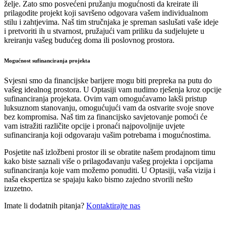
želje. Zato smo posvećeni pružanju mogućnosti da kreirate ili
prilagodite projekt koji savršeno odgovara vašem individualnom
stilu i zahtjevima. Naš tim stručnjaka je spreman saslušati vaše ideje
i pretvoriti ih u stvarnost, pružajući vam priliku da sudjelujete u
kreiranju vašeg budućeg doma ili poslovnog prostora.
Mogućnost sufinanciranja projekta
Svjesni smo da financijske barijere mogu biti prepreka na putu do
vašeg idealnog prostora. U Optasiji vam nudimo rješenja kroz opcije
sufinanciranja projekata. Ovim vam omogućavamo lakši pristup
luksuznom stanovanju, omogućujući vam da ostvarite svoje snove
bez kompromisa. Naš tim za financijsko savjetovanje pomoći će
vam istražiti različite opcije i pronaći najpovoljnije uvjete
sufinanciranja koji odgovaraju vašim potrebama i mogućnostima.
Posjetite naš izložbeni prostor ili se obratite našem prodajnom timu
kako biste saznali više o prilagođavanju vašeg projekta i opcijama
sufinanciranja koje vam možemo ponuditi. U Optasiji, vaša vizija i
naša ekspertiza se spajaju kako bismo zajedno stvorili nešto
izuzetno.
Imate li dodatnih pitanja?
Kontaktirajte nas