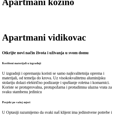
Apartmani kožino
Apartmani vidikovac
Otkrijte novi način života i uživanja u svom domu
Korišteni materijali u izgradnji
U izgradnji i opremanju koristi se samo najkvalitetnija oprema i
materijali, od temelja do krova. Uz visokokvalitetnu aluminijsku
stolariju dolazi električno podizanje i spuštanje roletna i komarnici.
Koriste se protuprovalna, protupožarna i protudimna ulazna vrata za
svaku stambenu jedinicu
Projekt po vašoj mjeri
U Optasiji razumijemo da svaki naš klijent ima jedinstvene potrebe i