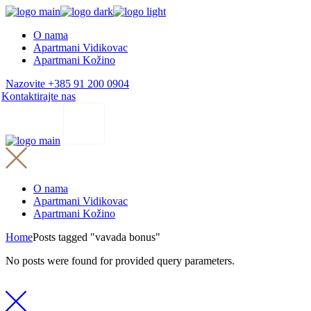
Skip
to
O nama
the
Apartmani Vidikovac
content
Apartmani Kožino
Nazovite +385 91 200 0904
Kontaktirajte nas
O nama
Apartmani Vidikovac
Apartmani Kožino
Home
Posts tagged "vavada bonus"
No posts were found for provided query parameters.