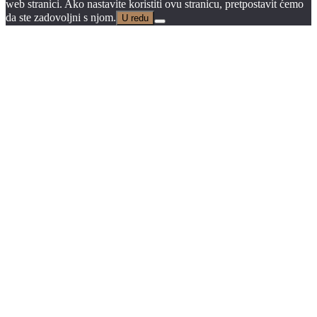
web stranici. Ako nastavite koristiti ovu stranicu, pretpostavit ćemo
da ste zadovoljni s njom.
U redu