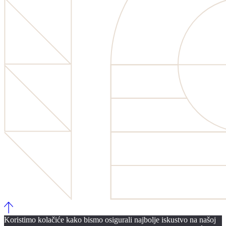
Koristimo kolačiće kako bismo osigurali najbolje iskustvo na našoj