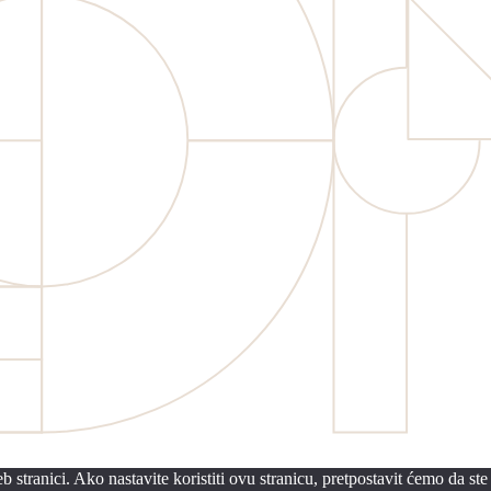
 stranici. Ako nastavite koristiti ovu stranicu, pretpostavit ćemo da ste