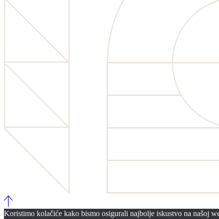
Koristimo kolačiće kako bismo osigurali najbolje iskustvo na našoj web