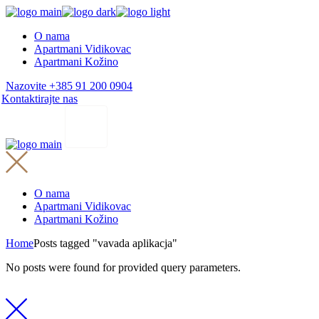
Skip
to
O nama
the
Apartmani Vidikovac
content
Apartmani Kožino
Nazovite +385 91 200 0904
Kontaktirajte nas
O nama
Apartmani Vidikovac
Apartmani Kožino
Home
Posts tagged "vavada aplikacja"
No posts were found for provided query parameters.