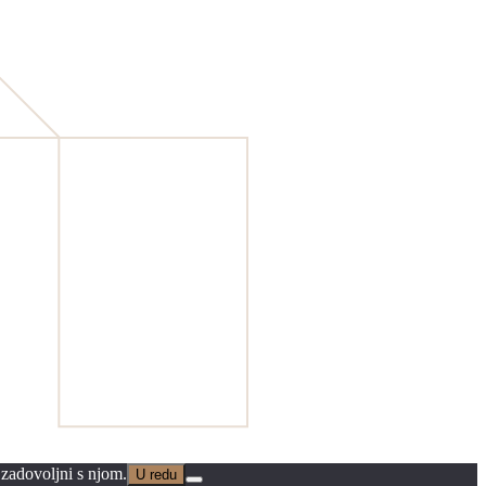
 zadovoljni s njom.
U redu