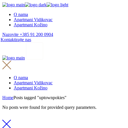
Skip
to
O nama
the
Apartmani Vidikovac
content
Apartmani Kožino
Nazovite +385 91 200 0904
Kontaktirajte nas
O nama
Apartmani Vidikovac
Apartmani Kožino
Home
Posts tagged "uptownpokies"
No posts were found for provided query parameters.