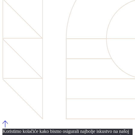
Koristimo kolačiće kako bismo osigurali najbolje iskustvo na našoj