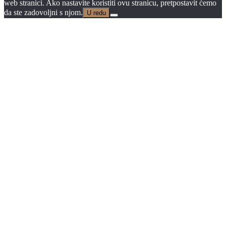
web stranici. Ako nastavite koristiti ovu stranicu, pretpostavit ćemo
da ste zadovoljni s njom.
U redu