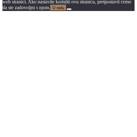
web stranici. Ako nastavite koristiti ovu stranicu, pretpostavit ćemo
da ste zadovoljni s njom.
U redu