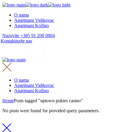
Skip
to
O nama
the
Apartmani Vidikovac
content
Apartmani Kožino
Nazovite +385 91 200 0904
Kontaktirajte nas
O nama
Apartmani Vidikovac
Apartmani Kožino
Home
Posts tagged "uptown pokies casino"
No posts were found for provided query parameters.