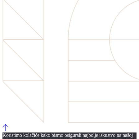
Koristimo kolačiće kako bismo osigurali najbolje iskustvo na našoj