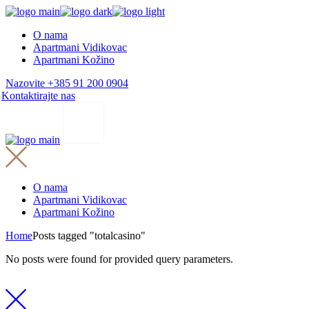
Skip
to
O nama
the
Apartmani Vidikovac
content
Apartmani Kožino
Nazovite +385 91 200 0904
Kontaktirajte nas
O nama
Apartmani Vidikovac
Apartmani Kožino
Home
Posts tagged "totalcasino"
No posts were found for provided query parameters.