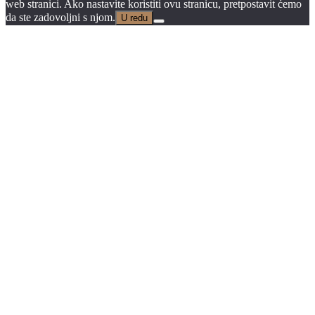
web stranici. Ako nastavite koristiti ovu stranicu, pretpostavit ćemo
da ste zadovoljni s njom.
U redu