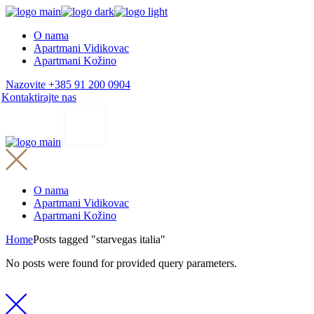
Skip
to
O nama
the
Apartmani Vidikovac
content
Apartmani Kožino
Nazovite +385 91 200 0904
Kontaktirajte nas
O nama
Apartmani Vidikovac
Apartmani Kožino
Home
Posts tagged "starvegas italia"
No posts were found for provided query parameters.