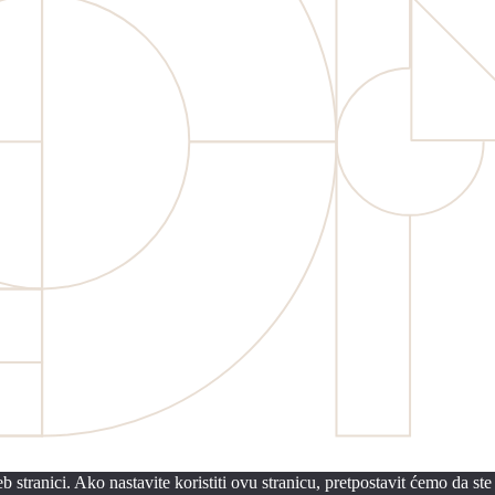
 stranici. Ako nastavite koristiti ovu stranicu, pretpostavit ćemo da ste