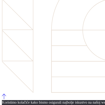
Koristimo kolačiće kako bismo osigurali najbolje iskustvo na našoj web