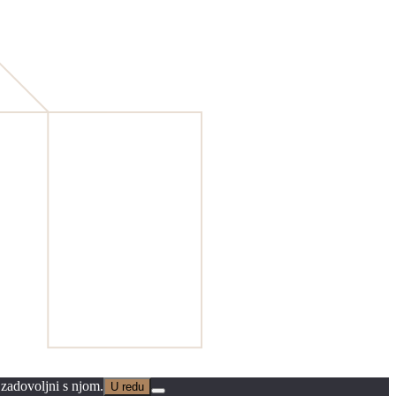
 zadovoljni s njom.
U redu