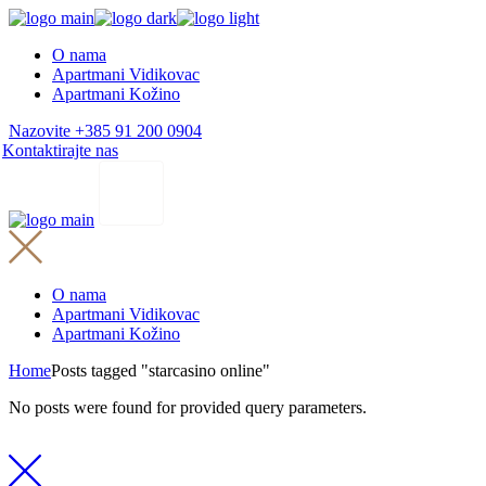
Skip
to
O nama
the
Apartmani Vidikovac
content
Apartmani Kožino
Nazovite +385 91 200 0904
Kontaktirajte nas
O nama
Apartmani Vidikovac
Apartmani Kožino
Home
Posts tagged "starcasino online"
No posts were found for provided query parameters.