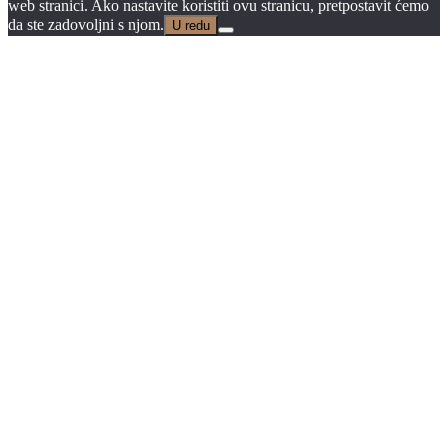
web stranici. Ako nastavite koristiti ovu stranicu, pretpostavit ćemo
da ste zadovoljni s njom.
U redu