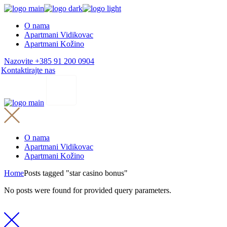
Skip
to
O nama
the
Apartmani Vidikovac
content
Apartmani Kožino
Nazovite +385 91 200 0904
Kontaktirajte nas
O nama
Apartmani Vidikovac
Apartmani Kožino
Home
Posts tagged "star casino bonus"
No posts were found for provided query parameters.