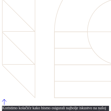
Koristimo kolačiće kako bismo osigurali najbolje iskustvo na našoj