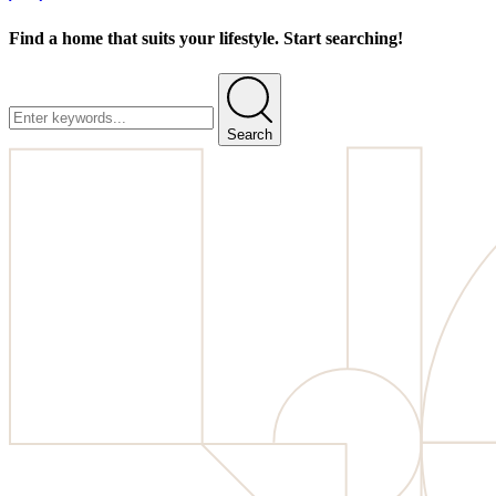
Find a home that suits your lifestyle. Start searching!
Search