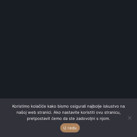
Koristimo kolačiće kako bismo osigurali najbolje iskustvo na
našoj web stranici. Ako nastavite koristiti ovu stranicu,
pretpostavit ćemo da ste zadovoljni s njom.
U redu