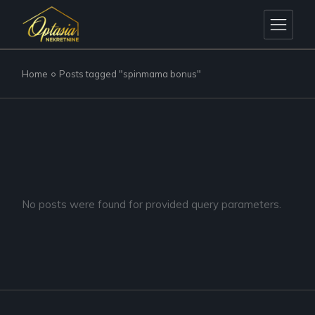
Skip
to
the
content
Home
Posts tagged "spinmama bonus"
No posts were found for provided query parameters.