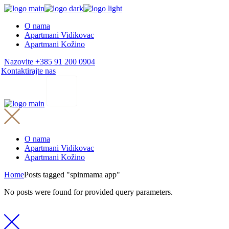
Skip
to
O nama
the
Apartmani Vidikovac
content
Apartmani Kožino
Nazovite +385 91 200 0904
Kontaktirajte nas
O nama
Apartmani Vidikovac
Apartmani Kožino
Home
Posts tagged "spinmama app"
No posts were found for provided query parameters.