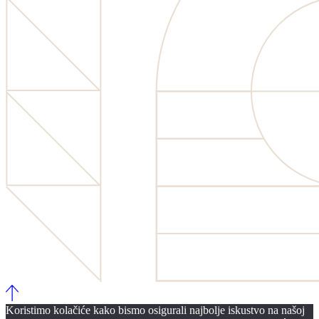
Koristimo kolačiće kako bismo osigurali najbolje iskustvo na našoj