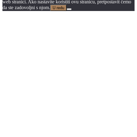
web stranici. Ako nastavite koristiti ovu stranicu, pretpostavit ćemo
da ste zadovoljni s njom.
U redu