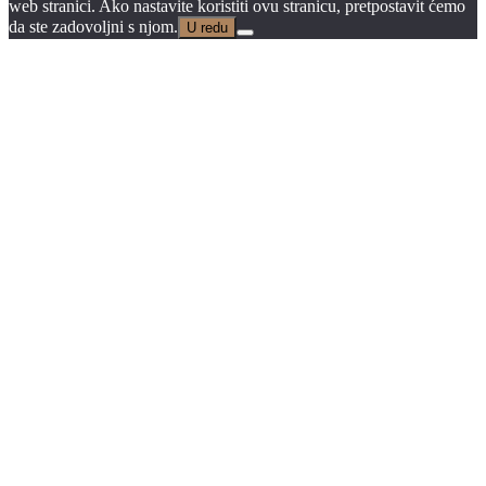
web stranici. Ako nastavite koristiti ovu stranicu, pretpostavit ćemo
da ste zadovoljni s njom.
U redu