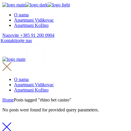
Skip
to
O nama
the
Apartmani Vidikovac
content
Apartmani Kožino
Nazovite +385 91 200 0904
Kontaktirajte nas
O nama
Apartmani Vidikovac
Apartmani Kožino
Home
Posts tagged "rhino bet casino"
No posts were found for provided query parameters.