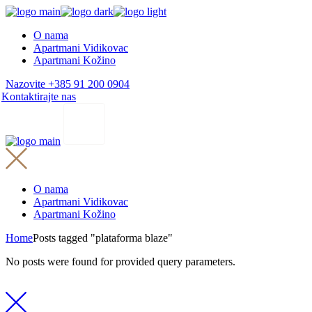
Skip
to
O nama
the
Apartmani Vidikovac
content
Apartmani Kožino
Nazovite +385 91 200 0904
Kontaktirajte nas
O nama
Apartmani Vidikovac
Apartmani Kožino
Home
Posts tagged "plataforma blaze"
No posts were found for provided query parameters.