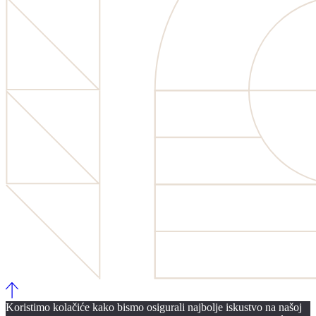
Koristimo kolačiće kako bismo osigurali najbolje iskustvo na našoj