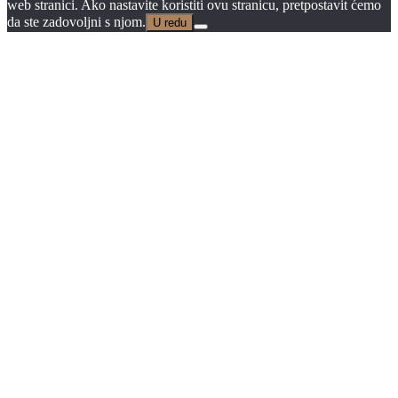
web stranici. Ako nastavite koristiti ovu stranicu, pretpostavit ćemo
da ste zadovoljni s njom.
U redu