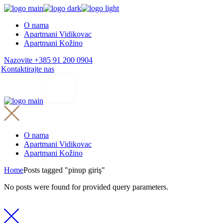
Skip
to
O nama
the
Apartmani Vidikovac
content
Apartmani Kožino
Nazovite +385 91 200 0904
Kontaktirajte nas
O nama
Apartmani Vidikovac
Apartmani Kožino
Home
Posts tagged "pinup giriş"
No posts were found for provided query parameters.