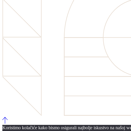
Koristimo kolačiće kako bismo osigurali najbolje iskustvo na našoj web