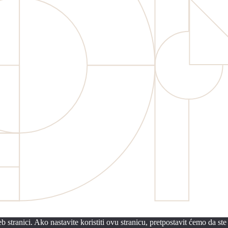
 stranici. Ako nastavite koristiti ovu stranicu, pretpostavit ćemo da ste