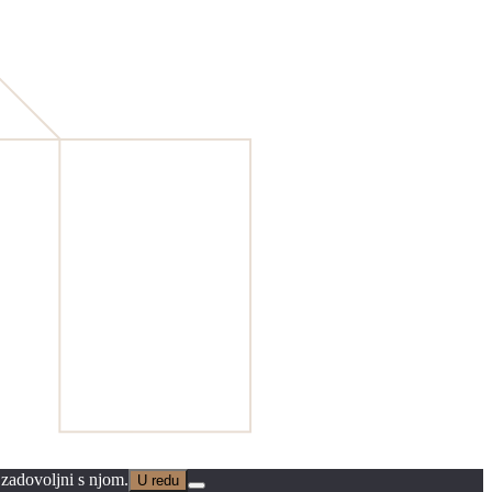
 zadovoljni s njom.
U redu