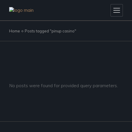
Skip
to
the
content
Home
Posts tagged "pinup casino"
No posts were found for provided query parameters.