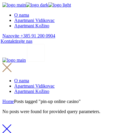
Skip
to
O nama
the
Apartmani Vidikovac
content
Apartmani Kožino
Nazovite +385 91 200 0904
Kontaktirajte nas
O nama
Apartmani Vidikovac
Apartmani Kožino
Home
Posts tagged "pin-up online casino"
No posts were found for provided query parameters.