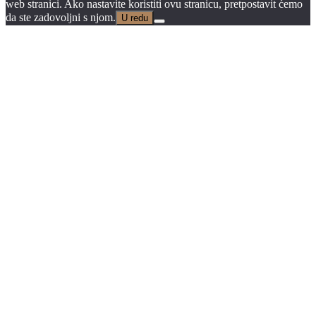
web stranici. Ako nastavite koristiti ovu stranicu, pretpostavit ćemo
da ste zadovoljni s njom.
U redu