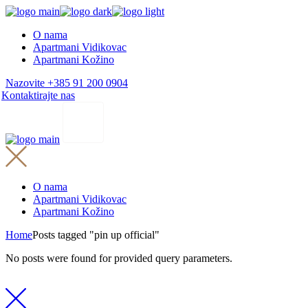
Skip
to
O nama
the
Apartmani Vidikovac
content
Apartmani Kožino
Nazovite +385 91 200 0904
Kontaktirajte nas
O nama
Apartmani Vidikovac
Apartmani Kožino
Home
Posts tagged "pin up official"
No posts were found for provided query parameters.