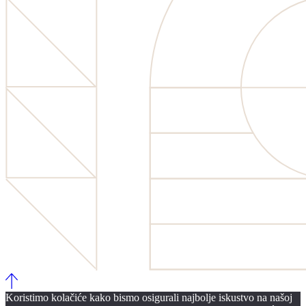
Koristimo kolačiće kako bismo osigurali najbolje iskustvo na našoj