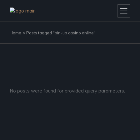
Skip
to
the
content
Home
Posts tagged "pin-up casino online"
No posts were found for provided query parameters.