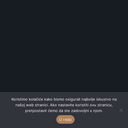
Koristimo kolačiće kako bismo osigurali najbolje iskustvo na
našoj web stranici. Ako nastavite koristiti ovu stranicu,
pretpostavit ćemo da ste zadovoljni s njom.
U redu