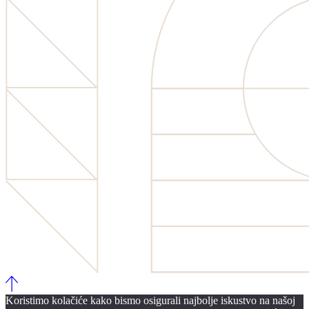
Koristimo kolačiće kako bismo osigurali najbolje iskustvo na našoj