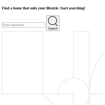
Find a home that suits your lifestyle. Start searching!
Search