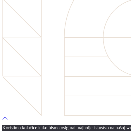
Koristimo kolačiće kako bismo osigurali najbolje iskustvo na našoj web