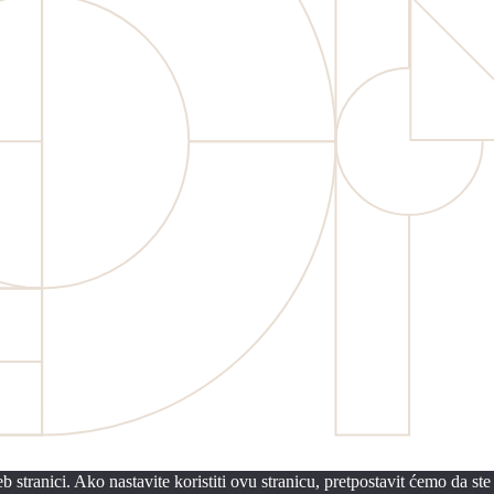
 stranici. Ako nastavite koristiti ovu stranicu, pretpostavit ćemo da ste