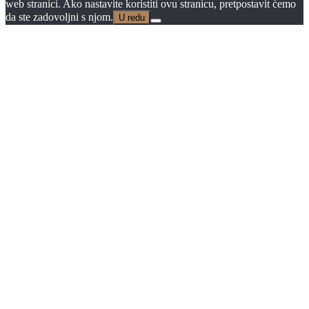
web stranici. Ako nastavite koristiti ovu stranicu, pretpostavit ćemo
da ste zadovoljni s njom.
U redu