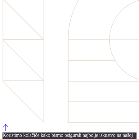
Koristimo kolačiće kako bismo osigurali najbolje iskustvo na našoj