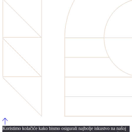
Koristimo kolačiće kako bismo osigurali najbolje iskustvo na našoj