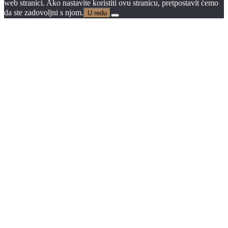
web stranici. Ako nastavite koristiti ovu stranicu, pretpostavit ćemo
da ste zadovoljni s njom.
U redu