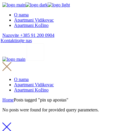
Skip
to
O nama
the
Apartmani Vidikovac
content
Apartmani Kožino
Nazovite +385 91 200 0904
Kontaktirajte nas
O nama
Apartmani Vidikovac
Apartmani Kožino
Home
Posts tagged "pin up apostas"
No posts were found for provided query parameters.