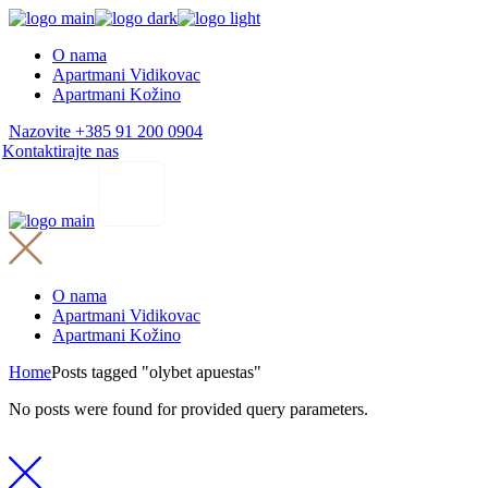
Skip
to
O nama
the
Apartmani Vidikovac
content
Apartmani Kožino
Nazovite +385 91 200 0904
Kontaktirajte nas
O nama
Apartmani Vidikovac
Apartmani Kožino
Home
Posts tagged "olybet apuestas"
No posts were found for provided query parameters.