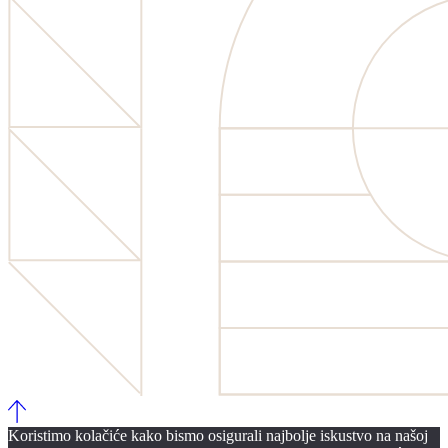
Koristimo kolačiće kako bismo osigurali najbolje iskustvo na našoj