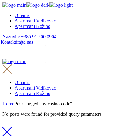
Skip
to
O nama
the
Apartmani Vidikovac
content
Apartmani Kožino
Nazovite +385 91 200 0904
Kontaktirajte nas
O nama
Apartmani Vidikovac
Apartmani Kožino
Home
Posts tagged "nv casino code"
No posts were found for provided query parameters.