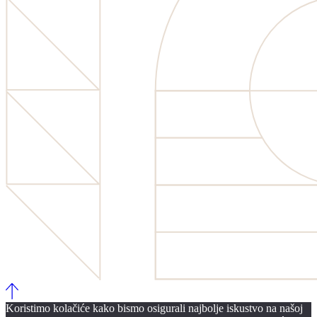
Koristimo kolačiće kako bismo osigurali najbolje iskustvo na našoj