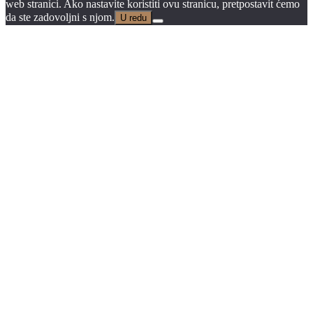
web stranici. Ako nastavite koristiti ovu stranicu, pretpostavit ćemo
da ste zadovoljni s njom.
U redu