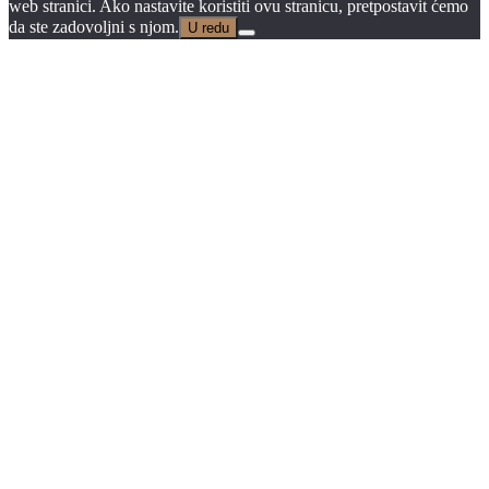
web stranici. Ako nastavite koristiti ovu stranicu, pretpostavit ćemo
da ste zadovoljni s njom.
U redu