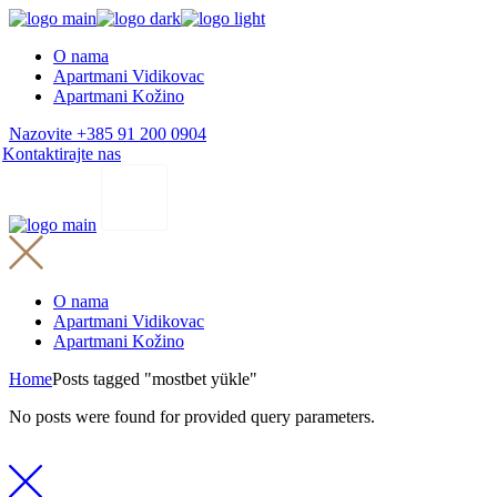
Skip
to
O nama
the
Apartmani Vidikovac
content
Apartmani Kožino
Nazovite +385 91 200 0904
Kontaktirajte nas
O nama
Apartmani Vidikovac
Apartmani Kožino
Home
Posts tagged "mostbet yükle"
No posts were found for provided query parameters.