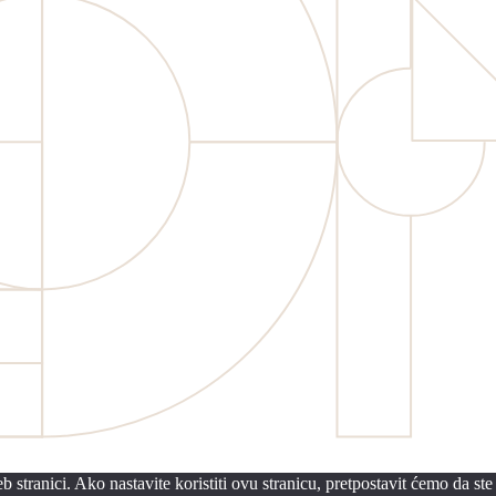
 stranici. Ako nastavite koristiti ovu stranicu, pretpostavit ćemo da ste