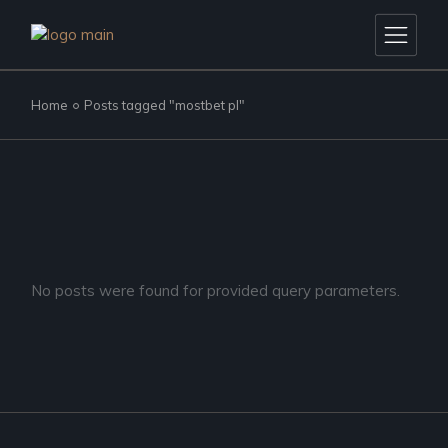
Skip
to
the
content
Home
Posts tagged "mostbet pl"
No posts were found for provided query parameters.