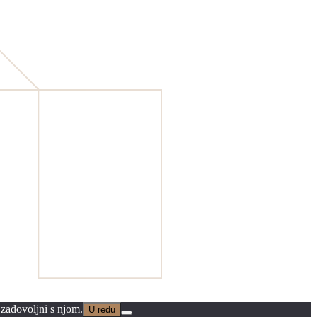
 zadovoljni s njom.
U redu