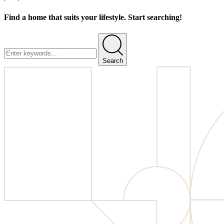
Find a home that suits your lifestyle. Start searching!
Search