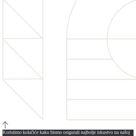
Koristimo kolačiće kako bismo osigurali najbolje iskustvo na našoj