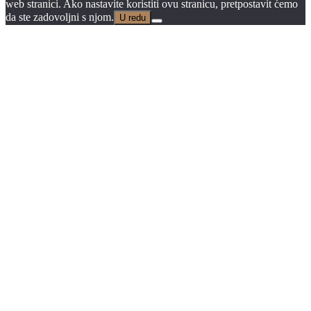
web stranici. Ako nastavite koristiti ovu stranicu, pretpostavit ćemo
da ste zadovoljni s njom.
U redu