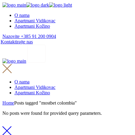
Skip
to
O nama
the
Apartmani Vidikovac
content
Apartmani Kožino
Nazovite +385 91 200 0904
Kontaktirajte nas
O nama
Apartmani Vidikovac
Apartmani Kožino
Home
Posts tagged "mostbet colombia"
No posts were found for provided query parameters.