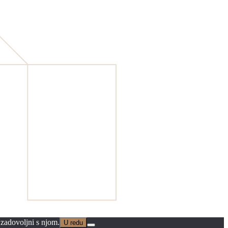
 zadovoljni s njom.
U redu