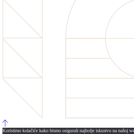
Koristimo kolačiće kako bismo osigurali najbolje iskustvo na našoj web