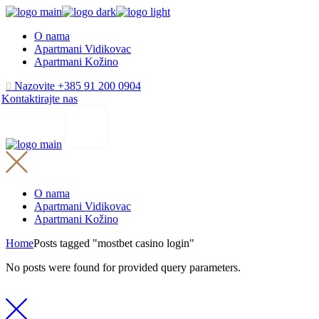
Skip
to
O nama
the
Apartmani Vidikovac
content
Apartmani Kožino
Nazovite +385 91 200 0904
Kontaktirajte nas
O nama
Apartmani Vidikovac
Apartmani Kožino
Home
Posts tagged "mostbet casino login"
No posts were found for provided query parameters.