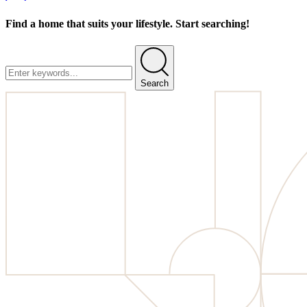
Find a home that suits your lifestyle. Start searching!
Search