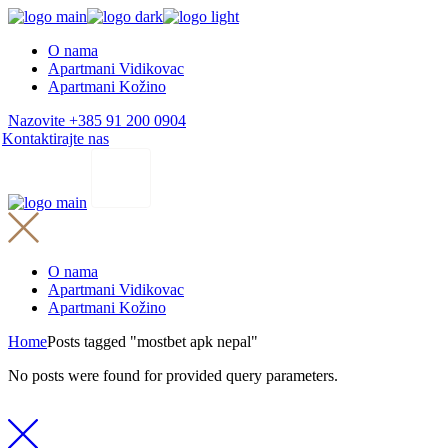
Skip
to
O nama
the
Apartmani Vidikovac
content
Apartmani Kožino
Nazovite +385 91 200 0904
Kontaktirajte nas
O nama
Apartmani Vidikovac
Apartmani Kožino
Home
Posts tagged "mostbet apk nepal"
No posts were found for provided query parameters.