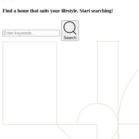
Find a home that suits your lifestyle. Start searching!
Search