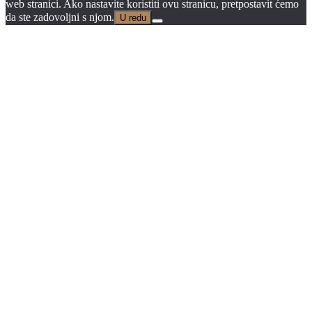
web stranici. Ako nastavite koristiti ovu stranicu, pretpostavit ćemo
da ste zadovoljni s njom.
U redu