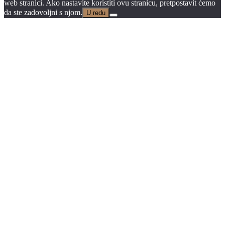
web stranici. Ako nastavite koristiti ovu stranicu, pretpostavit ćemo
da ste zadovoljni s njom.
U redu