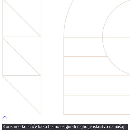
Koristimo kolačiće kako bismo osigurali najbolje iskustvo na našoj