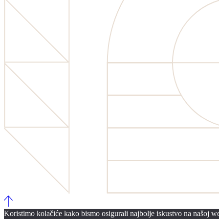
Koristimo kolačiće kako bismo osigurali najbolje iskustvo na našoj web