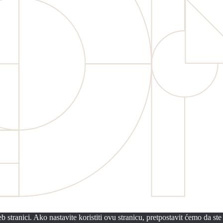
 stranici. Ako nastavite koristiti ovu stranicu, pretpostavit ćemo da ste