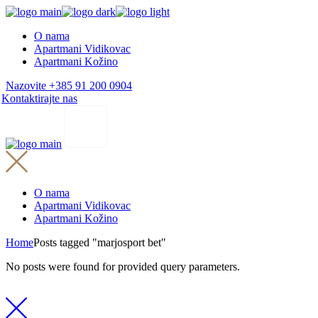
Skip
to
O nama
the
Apartmani Vidikovac
content
Apartmani Kožino
Nazovite +385 91 200 0904
Kontaktirajte nas
O nama
Apartmani Vidikovac
Apartmani Kožino
Home
Posts tagged "marjosport bet"
No posts were found for provided query parameters.