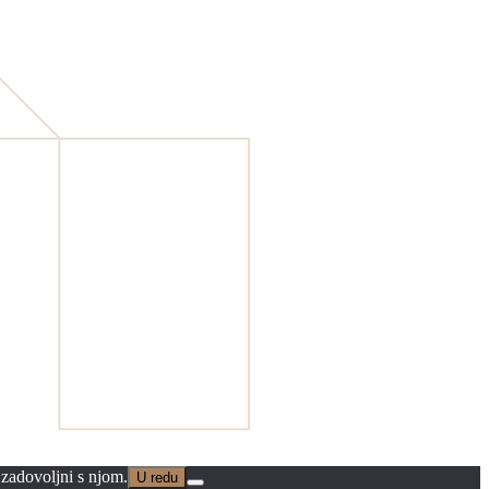
 zadovoljni s njom.
U redu