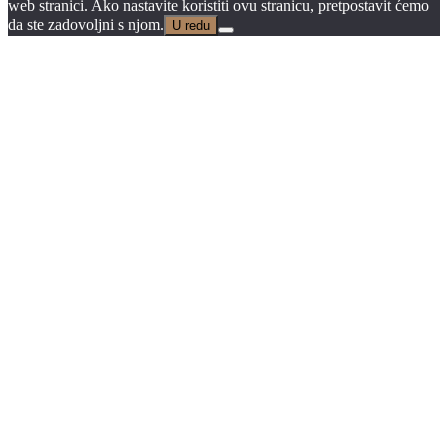
web stranici. Ako nastavite koristiti ovu stranicu, pretpostavit ćemo
da ste zadovoljni s njom.
U redu