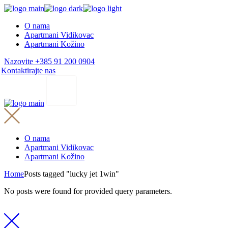
Skip
to
O nama
the
Apartmani Vidikovac
content
Apartmani Kožino
Nazovite +385 91 200 0904
Kontaktirajte nas
O nama
Apartmani Vidikovac
Apartmani Kožino
Home
Posts tagged "lucky jet 1win"
No posts were found for provided query parameters.