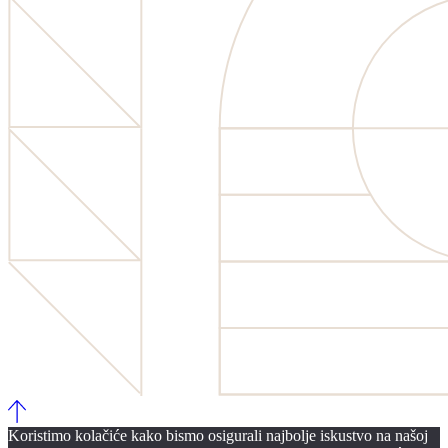
Koristimo kolačiće kako bismo osigurali najbolje iskustvo na našoj