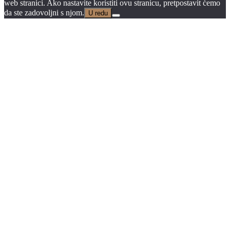
web stranici. Ako nastavite koristiti ovu stranicu, pretpostavit ćemo
da ste zadovoljni s njom.
U redu