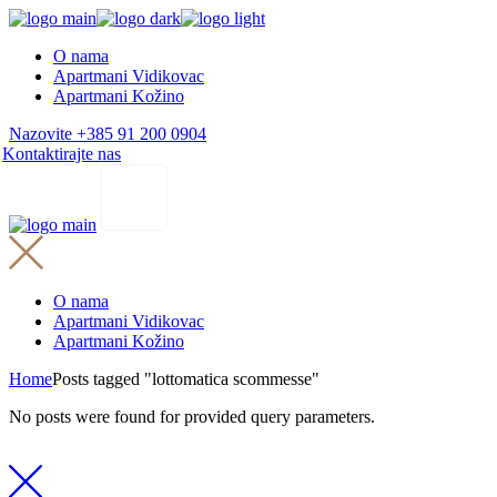
Skip
to
O nama
the
Apartmani Vidikovac
content
Apartmani Kožino
Nazovite +385 91 200 0904
Kontaktirajte nas
O nama
Apartmani Vidikovac
Apartmani Kožino
Home
Posts tagged "lottomatica scommesse"
No posts were found for provided query parameters.