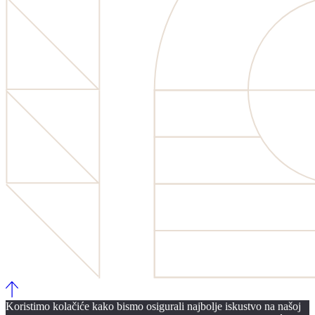
Koristimo kolačiće kako bismo osigurali najbolje iskustvo na našoj