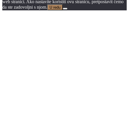
web stranici. Ako nastavite koristiti ovu stranicu, pretpostavit ćemo
da ste zadovoljni s njom.
U redu