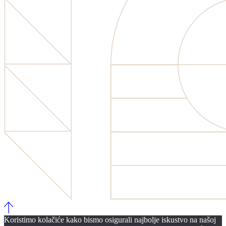
Koristimo kolačiće kako bismo osigurali najbolje iskustvo na našoj