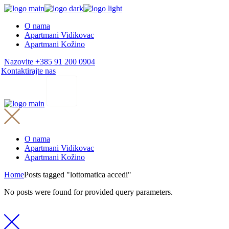
Skip
to
O nama
the
Apartmani Vidikovac
content
Apartmani Kožino
Nazovite +385 91 200 0904
Kontaktirajte nas
O nama
Apartmani Vidikovac
Apartmani Kožino
Home
Posts tagged "lottomatica accedi"
No posts were found for provided query parameters.