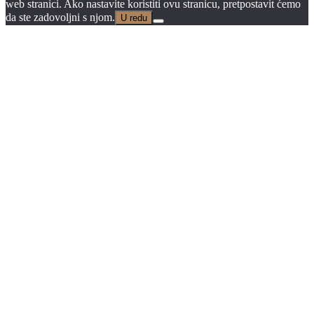
web stranici. Ako nastavite koristiti ovu stranicu, pretpostavit ćemo
da ste zadovoljni s njom.
U redu