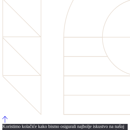
Koristimo kolačiće kako bismo osigurali najbolje iskustvo na našoj