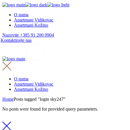
Skip
to
O nama
the
Apartmani Vidikovac
content
Apartmani Kožino
Nazovite +385 91 200 0904
Kontaktirajte nas
O nama
Apartmani Vidikovac
Apartmani Kožino
Home
Posts tagged "login sky247"
No posts were found for provided query parameters.