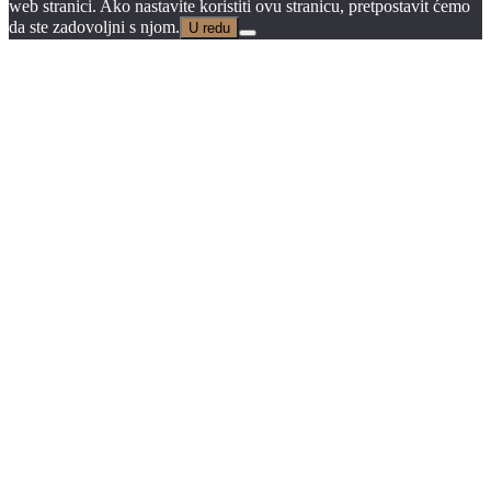
web stranici. Ako nastavite koristiti ovu stranicu, pretpostavit ćemo
da ste zadovoljni s njom.
U redu