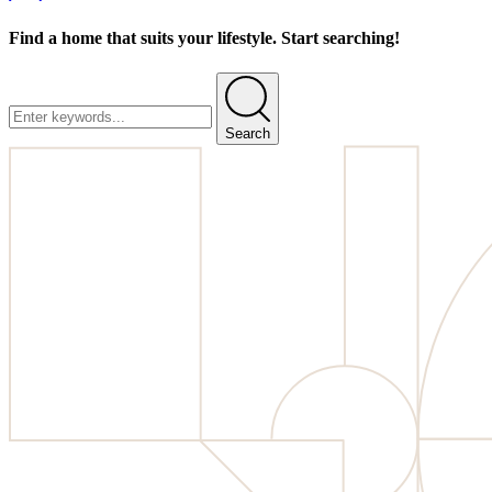
Find a home that suits your lifestyle. Start searching!
Search