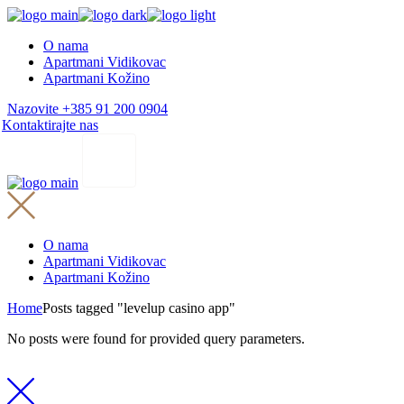
Skip
to
O nama
the
Apartmani Vidikovac
content
Apartmani Kožino
Nazovite +385 91 200 0904
Kontaktirajte nas
O nama
Apartmani Vidikovac
Apartmani Kožino
Home
Posts tagged "levelup casino app"
No posts were found for provided query parameters.