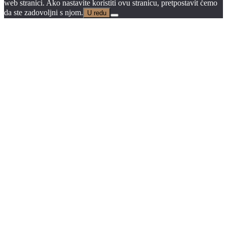
web stranici. Ako nastavite koristiti ovu stranicu, pretpostavit ćemo
da ste zadovoljni s njom.
U redu