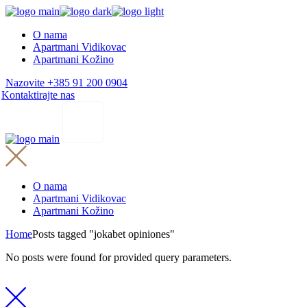
Skip
to
O nama
the
Apartmani Vidikovac
content
Apartmani Kožino
Nazovite +385 91 200 0904
Kontaktirajte nas
O nama
Apartmani Vidikovac
Apartmani Kožino
Home
Posts tagged "jokabet opiniones"
No posts were found for provided query parameters.