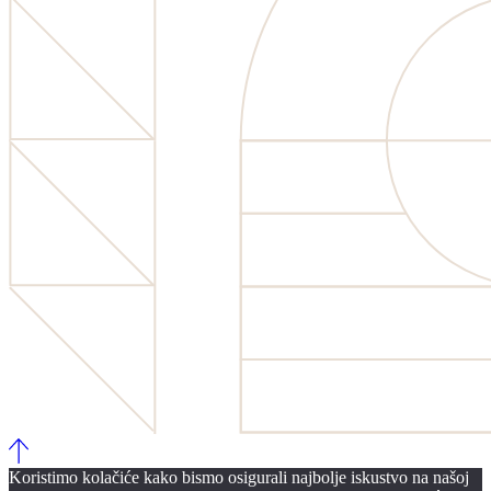
Koristimo kolačiće kako bismo osigurali najbolje iskustvo na našoj