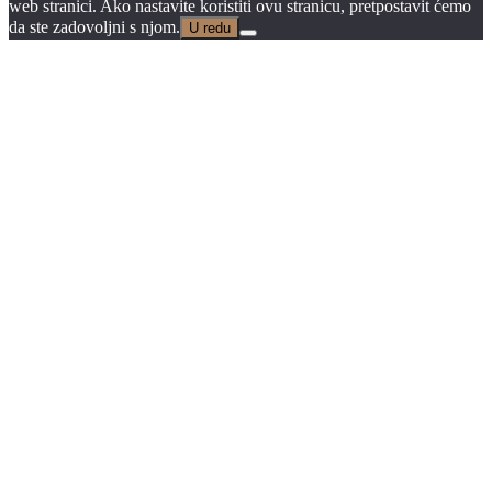
web stranici. Ako nastavite koristiti ovu stranicu, pretpostavit ćemo
da ste zadovoljni s njom.
U redu