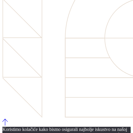
Koristimo kolačiće kako bismo osigurali najbolje iskustvo na našoj