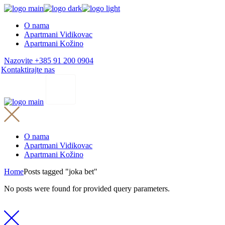
Skip
to
O nama
the
Apartmani Vidikovac
content
Apartmani Kožino
Nazovite +385 91 200 0904
Kontaktirajte nas
O nama
Apartmani Vidikovac
Apartmani Kožino
Home
Posts tagged "joka bet"
No posts were found for provided query parameters.