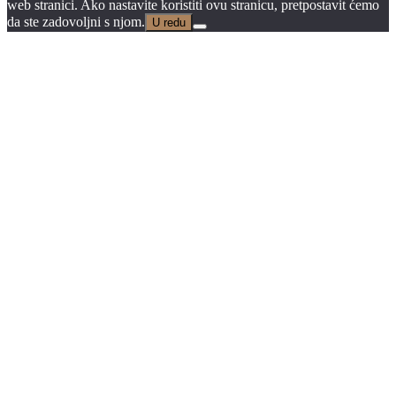
web stranici. Ako nastavite koristiti ovu stranicu, pretpostavit ćemo
da ste zadovoljni s njom.
U redu