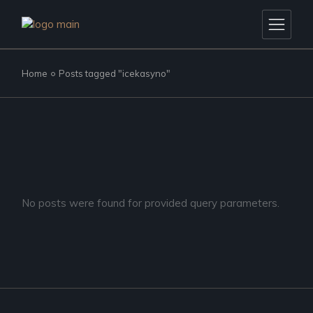
Skip
to
the
content
Home
Posts tagged "icekasyno"
No posts were found for provided query parameters.