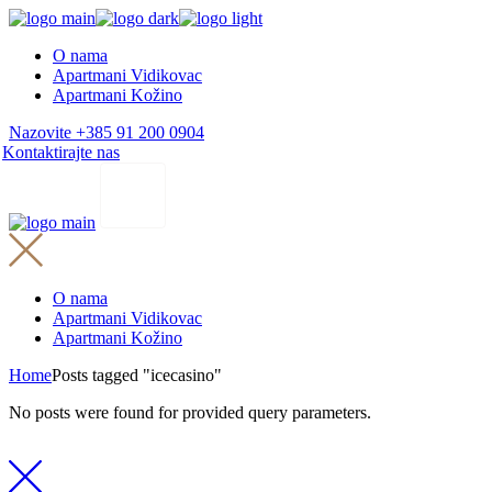
Skip
to
O nama
the
Apartmani Vidikovac
content
Apartmani Kožino
Nazovite +385 91 200 0904
Kontaktirajte nas
O nama
Apartmani Vidikovac
Apartmani Kožino
Home
Posts tagged "icecasino"
No posts were found for provided query parameters.