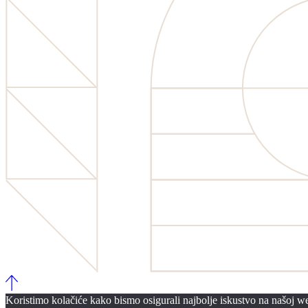
Koristimo kolačiće kako bismo osigurali najbolje iskustvo na našoj web