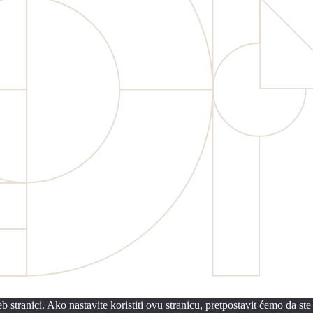
 stranici. Ako nastavite koristiti ovu stranicu, pretpostavit ćemo da ste