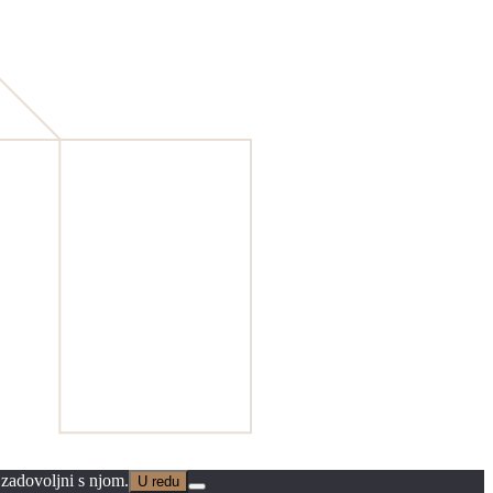
 zadovoljni s njom.
U redu