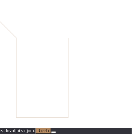
 zadovoljni s njom.
U redu