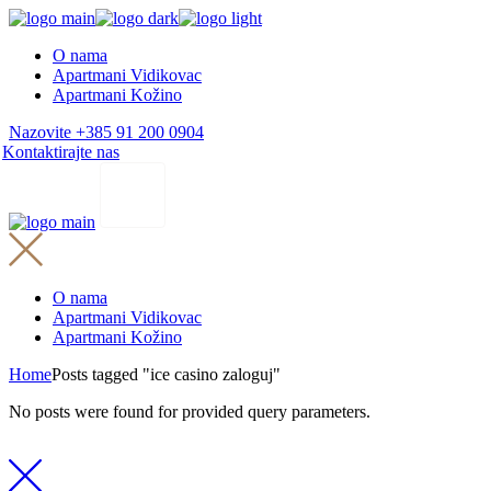
Skip
to
O nama
the
Apartmani Vidikovac
content
Apartmani Kožino
Nazovite +385 91 200 0904
Kontaktirajte nas
O nama
Apartmani Vidikovac
Apartmani Kožino
Home
Posts tagged "ice casino zaloguj"
No posts were found for provided query parameters.