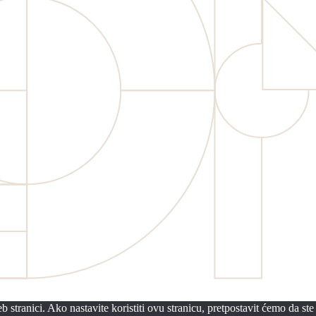
 stranici. Ako nastavite koristiti ovu stranicu, pretpostavit ćemo da ste