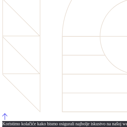
Koristimo kolačiće kako bismo osigurali najbolje iskustvo na našoj web