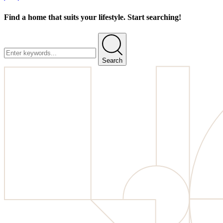
Find a home that suits your lifestyle. Start searching!
Search