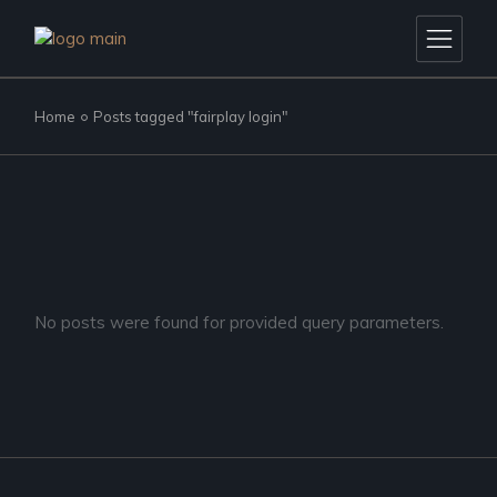
Skip
to
the
content
Home
Posts tagged "fairplay login"
No posts were found for provided query parameters.